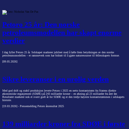
Petoro 25 år: Den norske
petroleumsmodellen har skapt enorme
verdier
I dag fyller Petoro 25 år. Selskapet markerer jubileet med å løfte frem betydningen av den norske
petroleumsmodellen – et rammeverk som har bidratt til å gjøre naturressurser til fellesskapets formue.
[09.05.2026]
Sikre leveranser i en urolig verden
Med god drift og stabil produksjon leverte Petoro i 2025 en netto kontantstrøm fra Statens direkte
økonomiske engasjement (SDØE) på 243 milliarder kroner – en økning på 23 milliarder fra året før.
Resultatet markerer nok et svært godt år for SDØE og er den tredje høyeste kontantstrømmen i selskapets
historie.
[19.03.2026] - Pressemelding Petoro årsresultat 2025
139 milliarder kroner fra SDØE i første