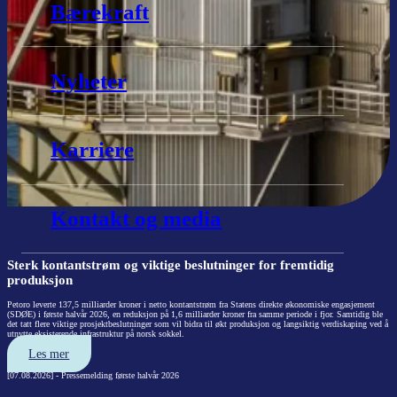
Bærekraft
Nyheter
Karriere
Kontakt og media
Sterk kontantstrøm og viktige beslutninger for fremtidig
produksjon
Petoro leverte 137,5 milliarder kroner i netto kontantstrøm fra Statens direkte økonomiske engasjement
(SDØE) i første halvår 2026, en reduksjon på 1,6 milliarder kroner fra samme periode i fjor. Samtidig ble
det tatt flere viktige prosjektbeslutninger som vil bidra til økt produksjon og langsiktig verdiskaping ved å
utnytte eksisterende infrastruktur på norsk sokkel.
Les mer
[07.08.2026] - Pressemelding første halvår 2026