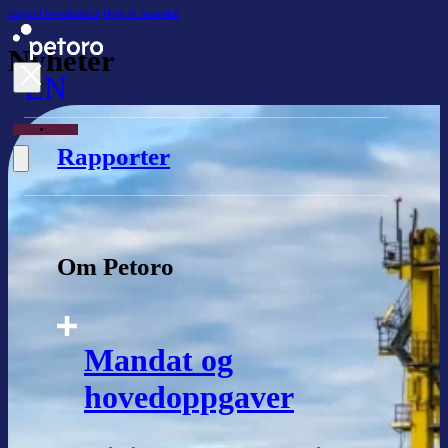
Hopp til hovedinnhold
Hopp til bunntekst
Nyheter
EN
Rapporter
Om Petoro
Mandat og
hovedoppgaver