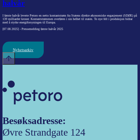
halvår
I første halvår leverte Petoro en netto kontantstrøm fra Statens direkte økonomiske engasjement (SDØE) på
139 milliarder kroner. Kontantstrømmen overføres i sin helhet til staten. To nye felt i produksjon bidrar
med å styrke energiforsyningen til Europa.
[07.08.2025] - Pressemelding første halvår 2025
Nyhetsarkiv
Besøksadresse:
Øvre Strandgate 124