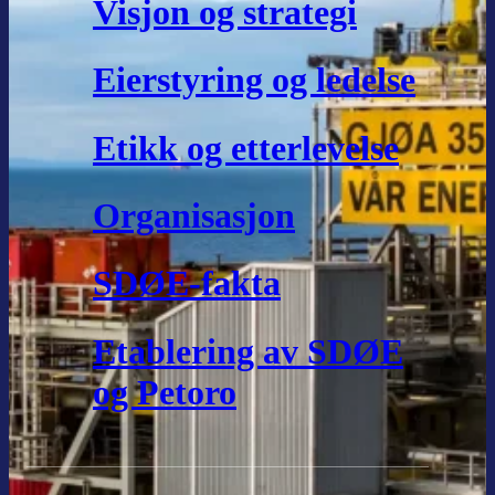
Visjon og strategi
Eierstyring og ledelse
Etikk og etterlevelse
Organisasjon
SDØE-fakta
Etablering av SDØE
og Petoro