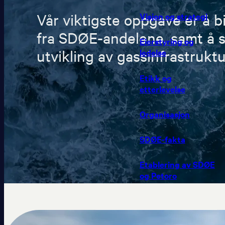
Visjon og strategi
Vår viktigste oppgave er å bi
fra SDØE-andelene, samt å si
Eierstyring og
ledelse
utvikling av gassinfrastrukt
Etikk og
etterlevelse
Organisasjon
SDØE-fakta
Etablering av SDØE
og Petoro