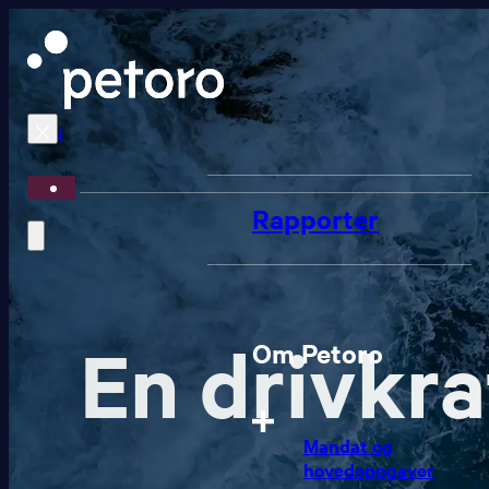
EN
Rapporter
En drivkra
Om Petoro
Mandat og
hovedoppgaver