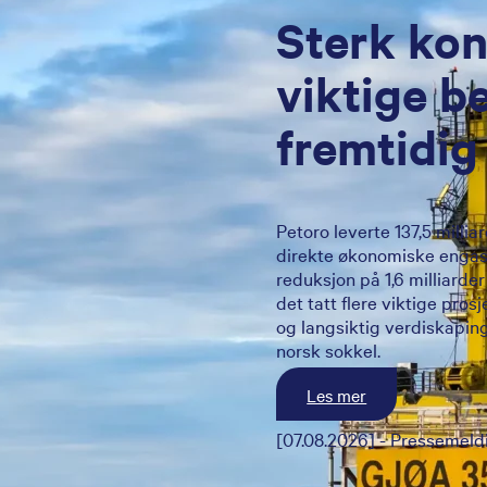
Sterk ko
viktige b
fremtidig
Petoro leverte 137,5 millia
direkte økonomiske engasj
reduksjon på 1,6 milliarder
det tatt flere viktige pros
og langsiktig verdiskaping
norsk sokkel.
Les mer
[07.08.2026] - Pressemeld