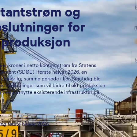
ntantstrøm og
eslutninger for
 produksjon
rder kroner i netto kontantstrøm fra Statens
ement (SDØE) i første halvår 2026, en
 kroner fra samme periode i fjor. Samtidig ble
jektbeslutninger som vil bidra til økt produksjon
 ved å utnytte eksisterende infrastruktur på
ing første halvår 2026