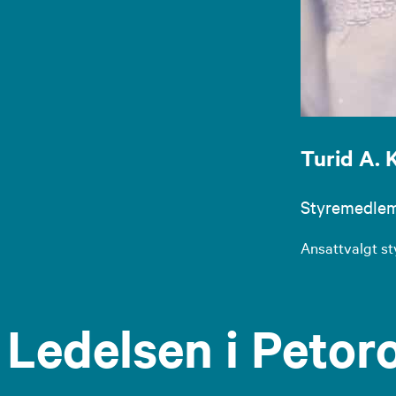
Turid A.
Styremedle
Ansattvalgt s
Ledelsen i Petor