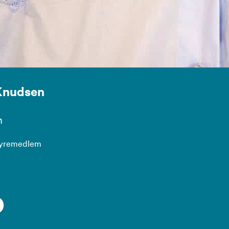
 Knudsen
m
tyremedlem
o