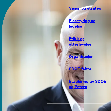
Visjon og strategi
Eierstyring og
ledelse
Etikk og
etterlevelse
Organisasjon
SDØE-fakta
Etablering av SDØE
og Petoro