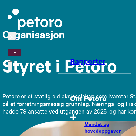
Organisasjon
EN
Styret i Petoro
Rapporter
Petoro er et statlig eid aksjeselskap som ivaretar
Om Petoro
på et forretningsmessig grunnlag. Nærings- og Fisk
hadde 79 ansatte ved utgangen av 2025, og har kon
Mandat og
hovedoppgaver