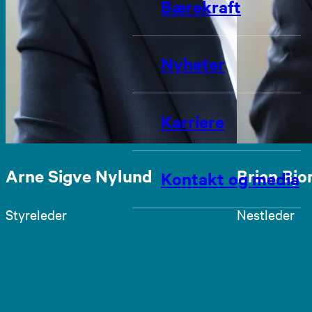
Bærekraft
Nyheter
Karriere
Arne Sigve Nylund
Brian Bjo
Kontakt og media
Styreleder
Nestleder