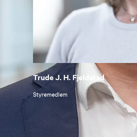
Trude J. H. Fjeldstad
Styremedlem