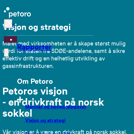
Visjon og strategi
EN
Målet med virksomheten er å skape størst mulig
Rapporter
verdi for staten fra SDØE-andelene, samt å sikre
effektiv drift og en helhetlig utvikling av
gassinfrastrukturen.
Om Petoro
Petoros visjon
- en drivkraft på norsk
Mandat og hovedoppgaver
sokkel
Visjon og strategi
Vår visjon er å være en drivkraft på norsk sokkel.
Eierstyring og ledelse