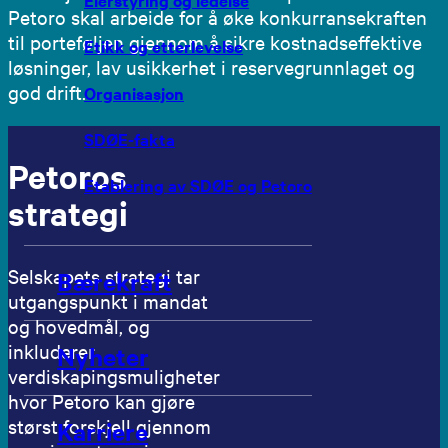
Petoro skal arbeide for å øke konkurransekraften
til porteføljen gjennom å sikre kostnadseffektive
Etikk og etterlevelse
løsninger, lav usikkerhet i reservegrunnlaget og
god drift.
Organisasjon
SDØE-fakta
Petoros
Etablering av SDØE og Petoro
strategi
Selskapets strategi tar
Bærekraft
utgangspunkt i mandat
og hovedmål, og
inkluderer
Nyheter
verdiskapingsmuligheter
hvor Petoro kan gjøre
størst forskjell gjennom
Karriere