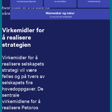
hvor målet er å ta vare på
våre omgivelser
Virkemidler for
å realisere
strategien
Virkemidler for å
realisere selskapets
strategi vil være
felles og på tvers av
selskapets fire
hovedoppgaver. De
sentrale
virkemidlene for å
realisere Petoros