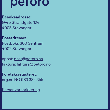
Besøksadresse:
Øvre Strandgate 124
4005 Stavanger
Postadresse:
Postboks 300 Sentrum
4002 Stavanger
epost:
post@petoro.no
faktura:
faktura@petoro.no
Foretaksregisteret:
org.nr: NO 983 382 355
Personvernerklæring