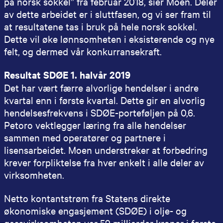
på norsk sokkel” fra februar 2018, sier Moen. Deler
av dette arbeidet er i sluttfasen, og vi ser fram til
at resultatene tas i bruk på hele norsk sokkel.
Dette vil øke lønnsomheten i eksisterende og nye
felt, og dermed vår konkurransekraft.
Resultat SDØE 1. halvår 2019
Det har vært færre alvorlige hendelser i andre
kvartal enn i første kvartal. Dette gir en alvorlig
hendelsesfrekvens i SDØE-porteføljen på 0,6.
Petoro vektlegger læring fra alle hendelser
sammen med operatører og partnere i
lisensarbeidet. Moen understreker at forbedring
krever forpliktelse fra hver enkelt i alle deler av
virksomheten.
Netto kontantstrøm fra Statens direkte
økonomiske engasjement (SDØE) i olje- og
gassvirksomheten var 59 milliarder kroner i første