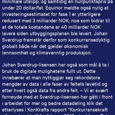
minimale utslipp, og samtidig en nullpunktspris på
under 20 dollar/fat. Equinor meldte også nylig at
investeringsestimatet for fase 1 er ytterligere
redusert med 3 milliarder NOK, noe som bidrar til
at de totale kostandene er 40 milliarder NOK
lavere siden utbyggingsplanen ble levert. Johan
Sverdrup fremstår derfor som konkurransedyktig
globalt både når det gjelder økonomisk
lønnsomhet og klimavennlig produksjon.
Johan Sverdrup-lisensen har også som mål å ta i
bruk de digitale mulighetene fullt ut. Dette
innebærer at man nyttiggjør seg rekordstore
mengder av data i alle faser av feltets levetid og
etter hvert også data fra andre felt. – Vi er svært
fornøyde med at Sverdrup-lisensen har gått i front
i arbeidet for mer og bedre datadeling slik det
etterlyses i KonKrafts rapport “Konkurransekraft