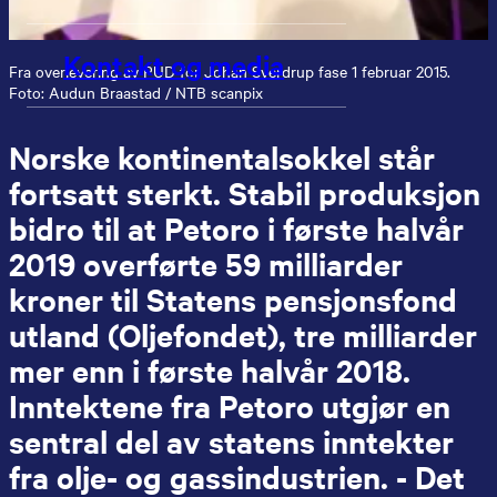
Kontakt og media
Fra overlevering av PUD for Johan Sverdrup fase 1 februar 2015.
Foto: Audun Braastad / NTB scanpix
Norske kontinentalsokkel står
fortsatt sterkt. Stabil produksjon
bidro til at Petoro i første halvår
2019 overførte 59 milliarder
kroner til Statens pensjonsfond
utland (Oljefondet), tre milliarder
mer enn i første halvår 2018.
Inntektene fra Petoro utgjør en
sentral del av statens inntekter
fra olje- og gassindustrien. - Det