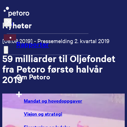
Nyheter
EN
[08.08.2019] - Pressemelding 2. kvartal 2019
Rapporter
59 milliarder til Oljefondet
fra Petoro første halvår
Om Petoro
2019
Mandat og hovedoppgaver
Visjon og strategi
Eierstyring og ledelse