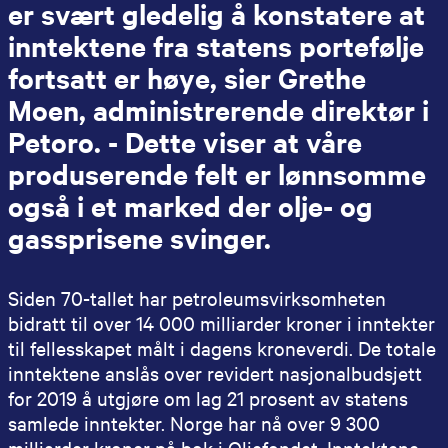
er svært gledelig å konstatere at
inntektene fra statens portefølje
fortsatt er høye, sier Grethe
Moen, administrerende direktør i
Petoro. - Dette viser at våre
produserende felt er lønnsomme
også i et marked der olje- og
gassprisene svinger.
Siden 70-tallet har petroleumsvirksomheten
bidratt til over 14 000 milliarder kroner i inntekter
til fellesskapet målt i dagens kroneverdi. De totale
inntektene anslås over revidert nasjonalbudsjett
for 2019 å utgjøre om lag 21 prosent av statens
samlede inntekter. Norge har nå over 9 300
milliarder kroner på bok i Oljefondet. Inntektene