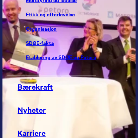
Etikk og etterlevelse
Organisasjon
SDØE-fakta
Etablering av SDØE og Petoro
Bærekraft
Nyheter
Karriere