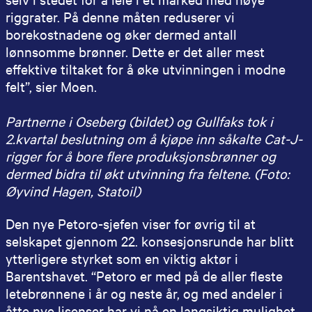
riggrater. På denne måten reduserer vi
borekostnadene og øker dermed antall
lønnsomme brønner. Dette er det aller mest
effektive tiltaket for å øke utvinningen i modne
felt”, sier Moen.
Partnerne i Oseberg (bildet) og Gullfaks tok i
2.kvartal beslutning om å kjøpe inn såkalte Cat-J-
rigger for å bore flere produksjonsbrønner og
dermed bidra til økt utvinning fra feltene. (Foto:
Øyvind Hagen, Statoil)
Den nye Petoro-sjefen viser for øvrig til at
selskapet gjennom 22. konsesjonsrunde har blitt
ytterligere styrket som en viktig aktør i
Barentshavet. “Petoro er med på de aller fleste
letebrønnene i år og neste år, og med andeler i
åtte nye lisenser har vi nå en langsiktig mulighet