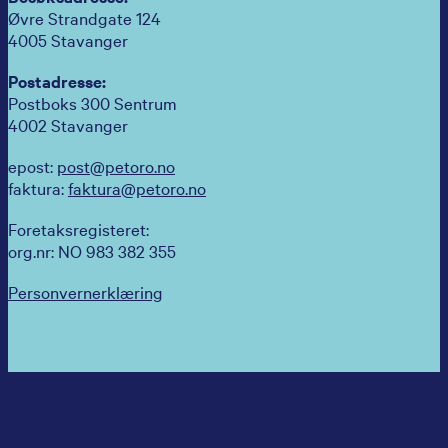
Øvre Strandgate 124
4005 Stavanger
Postadresse:
Postboks 300 Sentrum
4002 Stavanger
epost:
post@petoro.no
faktura:
faktura@petoro.no
Foretaksregisteret:
org.nr: NO 983 382 355
Personvernerklæring