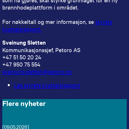
brønnhodeplattform i området.
For nøkkeltall og mer informasjon, se
styrets
kvartalsrapport.
Sveinung Sletten
Kommunikasjonssjef, Petoro AS
+47 51 50 20 24
+47 950 75 554
sveinung.sletten@petoro.no
Les styrets kvartalsrapport
Flere nyheter
[09.05.2026]