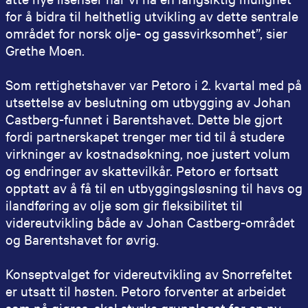
for å bidra til helthetlig utvikling av dette sentrale
området for norsk olje- og gassvirksomhet”, sier
Grethe Moen.
Som rettighetshaver var Petoro i 2. kvartal med på
utsettelse av beslutning om utbygging av Johan
Castberg-funnet i Barentshavet. Dette ble gjort
fordi partnerskapet trenger mer tid til å studere
virkninger av kostnadsøkning, noe justert volum
og endringer av skattevilkår. Petoro er fortsatt
opptatt av å få til en utbyggingsløsning til havs og
ilandføring av olje som gir fleksibilitet til
videreutvikling både av Johan Castberg-området
og Barentshavet for øvrig.
Konseptvalget for videreutvikling av Snorrefeltet
er utsatt til høsten. Petoro forventer at arbeidet
som nå gjøres, skal styrke grunnlaget for en ny