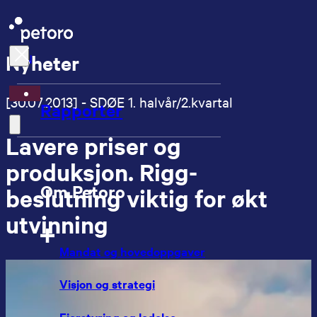
Nyheter
EN
[30.07.2013] - SDØE 1. halvår/2.kvartal
Rapporter
Lavere priser og
produksjon. Rigg-
Om Petoro
beslutning viktig for økt
utvinning
Mandat og hovedoppgaver
Visjon og strategi
Eierstyring og ledelse