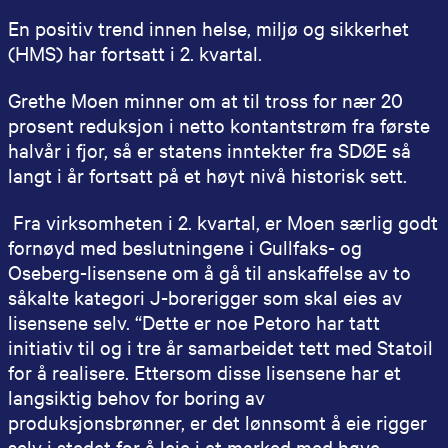
En positiv trend innen helse, miljø og sikkerhet
(HMS) har fortsatt i 2. kvartal.
Grethe Moen minner om at til tross for nær 20
prosent reduksjon i netto kontantstrøm fra første
halvår i fjor, så er statens inntekter fra SDØE så
langt i år fortsatt på et høyt nivå historisk sett.
Fra virksomheten i 2. kvartal, er Moen særlig godt
fornøyd med beslutningene i Gullfaks- og
Oseberg-lisensene om å gå til anskaffelse av to
såkalte kategori J-borerigger som skal eies av
lisensene selv. “Dette er noe Petoro har tatt
initiativ til og i tre år samarbeidet tett med Statoil
for å realisere. Ettersom disse lisensene har et
langsiktig behov for boring av
produksjonsbrønner, er det lønnsomt å eie rigger
selv i stedet for å leie i et marked med høye