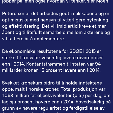
jobber på, men også hvordan vi tenker, sier Moen
Petoro ser at det arbeides godt i selskapene og er
optimistiske med hensyn til ytterligere nytenking
og effektivisering. Det vil imidlertid kreve et mer
åpent og tillitsfullt samarbeid mellom aktørene og
vil ta flere år å implementere.
De økonomiske resultatene for SDØE i 2015 er
sterke til tross for vesentlig lavere råvarepriser
enn i 2014. Kontantstrømmen til staten var 94
milliarder kroner, 15 prosent lavere enn i 2014.
Svekket kronekurs bidro til å holde inntektene
oppe, målt i norske kroner. Total produksjon var
1,068 million fat oljeekvivalenter (o.e.) per dag, om
lag sju prosent høyere enn i 2014, hovedsakelig på
grunn av høyere regularitet og ferdigstillelse av