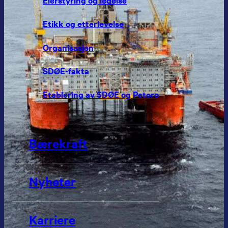
Etikk og etterlevelse
Organisasjon
SDØE-fakta
Etablering av SDØE og Petoro
Bærekraft
Nyheter
Karriere