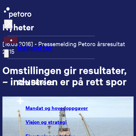
Nyheter
EN
[16.03.2016] - Pressemelding Petoro årsresultat
Rapporter
2015
Omstillingen gir resultater,
– industrien er på rett spor
Om Petoro
Mandat og hovedoppgaver
Visjon og strategi
Eierstyring og ledelse