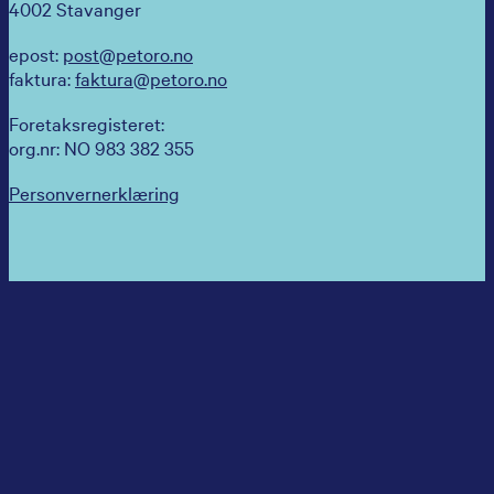
4002 Stavanger
epost:
post@petoro.no
faktura:
faktura@petoro.no
Foretaksregisteret:
org.nr: NO 983 382 355
Personvernerklæring