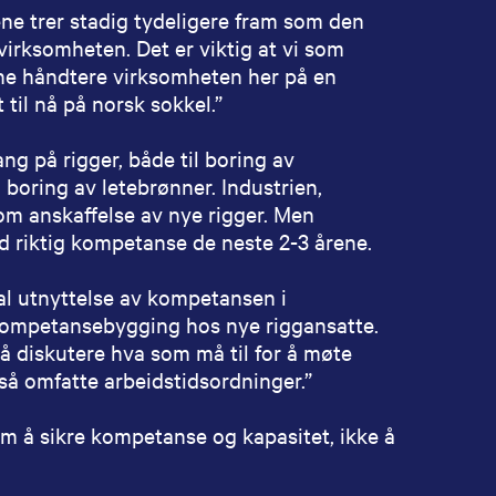
e trer stadig tydeligere fram som den
irksomheten. Det er viktig at vi som
nne håndtere virksomheten her på en
 til nå på norsk sokkel.”
ng på rigger, både til boring av
l boring av letebrønner. Industrien,
om anskaffelse av nye rigger. Men
ed riktig kompetanse de neste 2-3 årene.
l utnyttelse av kompetansen i
 kompetansebygging hos nye riggansatte.
 å diskutere hva som må til for å møte
så omfatte arbeidstidsordninger.”
 om å sikre kompetanse og kapasitet, ikke å