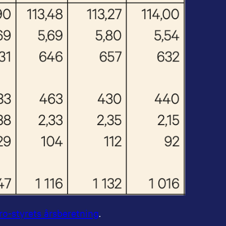
ro-styrets årsberetning
.