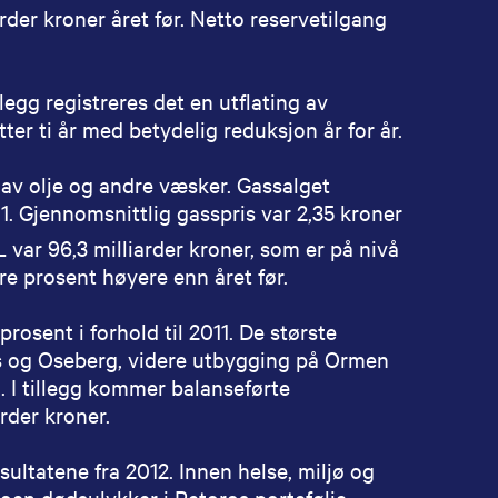
arder kroner året før. Netto reservetilgang
legg registreres det en utflating av
ter ti år med betydelig reduksjon år for år.
 av olje og andre væsker. Gassalget
11. Gjennomsnittlig gasspris var 2,35 kroner
L var 96,3 milliarder kroner, som er på nivå
ire prosent høyere enn året før.
rosent i forhold til 2011. De største
faks og Oseberg, videre utbygging på Ormen
I tillegg kommer balanseførte
arder kroner.
ultatene fra 2012. Innen helse, miljø og
noen dødsulykker i Petoros portefølje.