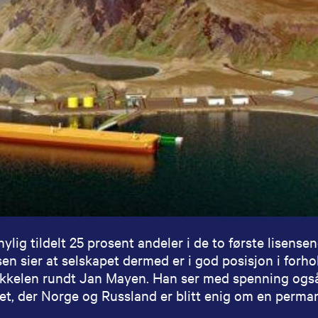
nylig tildelt 25 prosent andeler i de to første lisens
sen sier at selskapet dermed er i god posisjon i forho
okkelen rundt Jan Mayen. Han ser med spenning også
t, der Norge og Russland er blitt enig om en perman