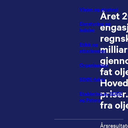
Visjon og strategi
Året 2
Eierstyring og
engasj
ledelse
regnsk
Etikk og
millia
etterlevelse
gjenno
Organisasjon
fat ol
SDØE-fakta
Hovedå
priser
Etablering av SDØE
og Petoro
fra olj
Årsresultat