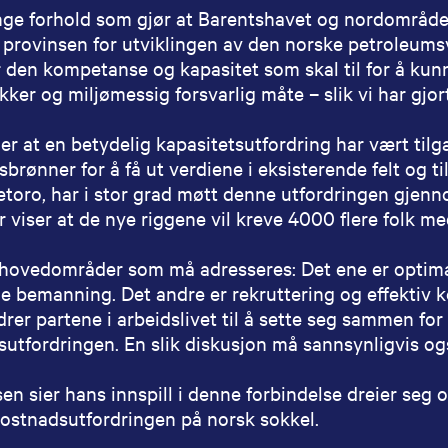
nge forhold som gjør at Barentshavet og nordområden
 provinsen for utviklingen av den norske petroleumsv
r den kompetanse og kapasitet som skal til for å ku
kker og miljømessig forsvarlig måte – slik vi har gjort
er at en betydelig kapasitetsutfordring har vært tilga
brønner for å få ut verdiene i eksisterende felt og ti
etoro, har i stor grad møtt denne utfordringen gjenn
 viser at de nye riggene vil kreve 4000 flere folk m
o hovedområder som må adresseres: Det ene er optima
e bemanning. Det andre er rekruttering og effektiv
rer partene i arbeidslivet til å sette seg sammen for
tfordringen. En slik diskusjon må sannsynligvis og
sen sier hans innspill i denne forbindelse dreier seg
ostnadsutfordringen på norsk sokkel.