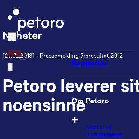
Nyheter
EN
[26.02.2013] - Pressemelding årsresultat 2012
Rapporter
Petoro leverer si
noensinne
Om Petoro
Mandat og
hovedoppgaver