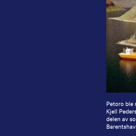
Petoro ble 
Kjell Peder
delen av s
Barentshave