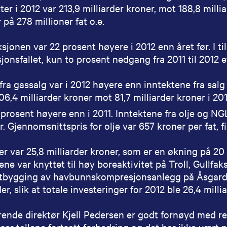
ter i 2012 var 213,9 milliarder kroner, mot 188,8 milli
 på 278 millioner fat o.e.
jonen var 22 prosent høyere i 2012 enn året før. I til
jonsfallet, kun to prosent nedgang fra 2011 til 2012 et
fra gassalg var i 2012 høyere enn inntektene fra salg
06,4 milliarder kroner mot 81,7 milliarder kroner i 20
i prosent høyere enn i 2011. Inntektene fra olje og NG
r. Gjennomsnittspris for olje var 657 kroner per fat, f
er var 25,8 milliarder kroner, som er en økning på 20 p
ene var knyttet til høy boreaktivitet på Troll, Gull
tbygging av havbunnskompresjonsanlegg på Åsgard. 
r, slik at totale investeringer for 2012 ble 26,4 milli
ende direktør Kjell Pedersen er godt fornøyd med res
iser tallene fortsatt forbedring og det har ikke vært 