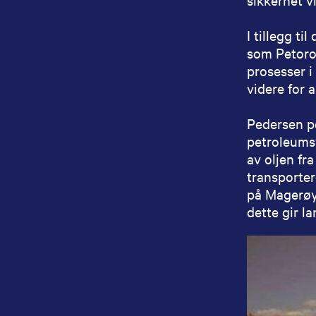
I tillegg t
som Petoro 
prosesser i
videre for 
Pedersen pe
petroleumsv
av oljen fr
transporter
på Magerøy 
dette gir l