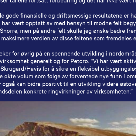
il de gode finansielle og driftsmessige resultatene e
har vært opptatt av med hensyn til modne felt begy
 Snorre, men på andre felt skulle jeg ønske bedre fre
a maksimere verdien av disse feltene som fremdeles e
ker for øvrig på en spennende utvikling i nordområ
irksomhet generelt og for Petoro. “Vi har vært aktive
a Skrugard/Havis for å sikre en fleksibel utbyggingsløs
e økte volum som følge av forventede nye funn i områ
også kan bidra positivt til en utvikling videre østove
andsdelen konkrete ringvirkninger av virksomheten.”