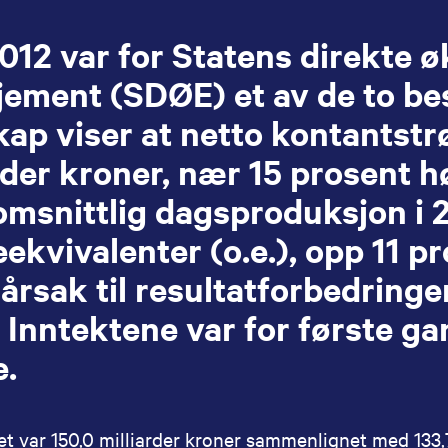
012 var for Statens direkte
ement (SDØE) et av de to be
ap viser at netto kontantstrø
rder kroner, nær 15 prosent h
msnittlig dagsproduksjon i 20
jeekvivalenter (o.e.), opp 11 pr
rsak til resultatforbedringe
. Inntektene var for første ga
e.
et var 150,0 milliarder kroner sammenlignet med 133,7 