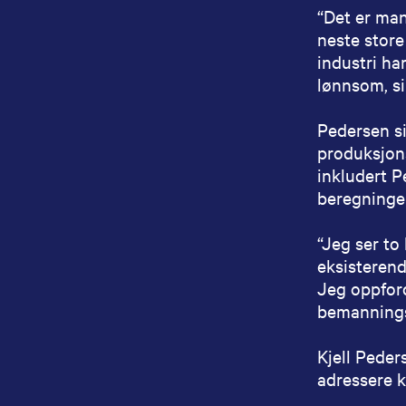
“Det er ma
neste store
industri ha
lønnsom, si
Pedersen si
produksjons
inkludert P
beregninger
“Jeg ser t
eksisterend
Jeg oppford
bemanningsu
Kjell Peder
adressere k