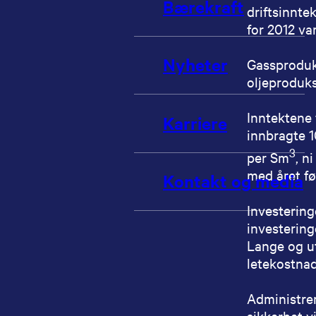
Bærekraft
driftsinntek
for 2012 var
Nyheter
Gassproduks
oljeproduks
Inntektene 
Karriere
innbragte 1
3
per Sm
, n
med året fø
Kontakt og media
Investering
investering
Lange og u
letekostnade
Administrer
sikkerhet v