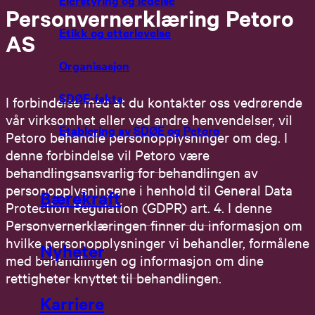
Personvernerklæring Petoro
Etikk og etterlevelse
AS
Organisasjon
SDØE-fakta
I forbindelse med at du kontakter oss vedrørende
vår virksomhet eller ved andre henvendelser, vil
Etablering av SDØE og Petoro
Petoro behandle personopplysninger om deg. I
denne forbindelse vil Petoro være
behandlingsansvarlig for behandlingen av
personopplysningene i henhold til General Data
Bærekraft
Protection Regulation (GDPR) art. 4. I denne
Personvernerklæringen finner du informasjon om
hvilke personopplysninger vi behandler, formålene
Nyheter
med behandlingen og informasjon om dine
rettigheter knyttet til behandlingen.
Karriere