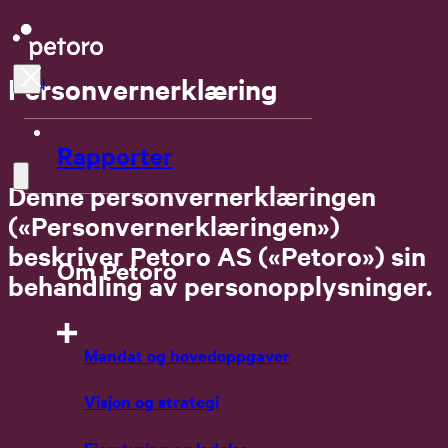
Personvernerklæring
EN
Rapporter
Denne personvernerklæringen
(«Personvernerklæringen»)
beskriver Petoro AS («Petoro») sin
Om Petoro
behandling av personopplysninger.
Mandat og hovedoppgaver
Visjon og strategi
Eierstyring og ledelse