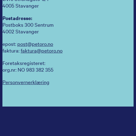
4005 Stavanger
Postadresse:
Postboks 300 Sentrum
4002 Stavanger
epost:
post@petoro.no
faktura:
faktura@petoro.no
Foretaksregisteret:
org.nr: NO 983 382 355
Personvernerklæring