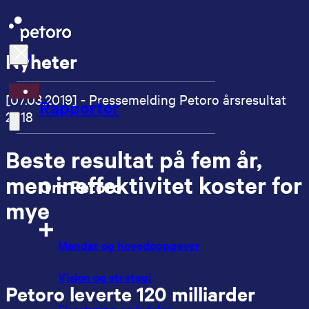
Nyheter
EN
[07.03.2019] - Pressemelding Petoro årsresultat
Rapporter
2018
Beste resultat på fem år,
men ineffektivitet koster for
Om Petoro
mye
Mandat og hovedoppgaver
Visjon og strategi
Petoro leverte 120 milliarder
Eierstyring og ledelse