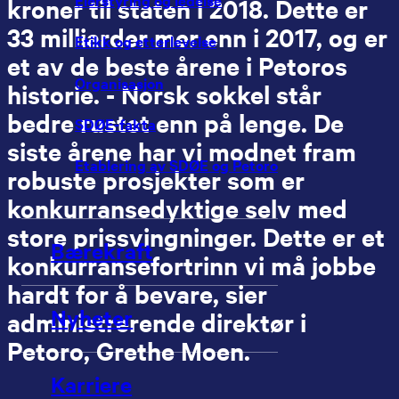
kroner til staten i 2018. Dette er
33 milliarder mer enn i 2017, og er
Etikk og etterlevelse
et av de beste årene i Petoros
Organisasjon
historie. - Norsk sokkel står
bedre rustet enn på lenge. De
SDØE-fakta
siste årene har vi modnet fram
Etablering av SDØE og Petoro
robuste prosjekter som er
konkurransedyktige selv med
store prissvingninger. Dette er et
Bærekraft
konkurransefortrinn vi må jobbe
hardt for å bevare, sier
Nyheter
administrerende direktør i
Petoro, Grethe Moen.
Karriere